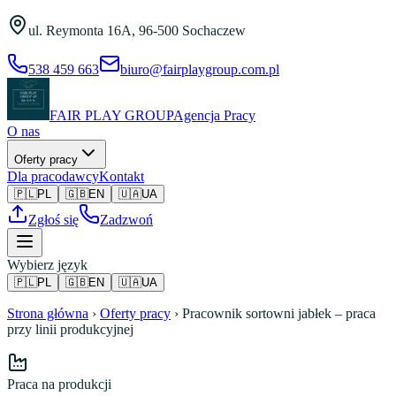
Przejdź do treści
ul. Reymonta 16A
,
96-500 Sochaczew
538 459 663
biuro@fairplaygroup.com.pl
FAIR PLAY GROUP
Agencja Pracy
O nas
Oferty pracy
Dla pracodawcy
Kontakt
🇵🇱
PL
🇬🇧
EN
🇺🇦
UA
Zgłoś się
Zadzwoń
Wybierz język
🇵🇱
PL
🇬🇧
EN
🇺🇦
UA
Strona główna
›
Oferty pracy
›
Pracownik sortowni jabłek – praca
przy linii produkcyjnej
Praca na produkcji