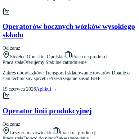
Operatorów bocznych wózków wysokiego
składu
Od zaraz
Strzelce Opolskie
,
Opolskie
Praca na produkcji
Praca stała
Oferujemy:
Stabilne zatrudnienie
Zakres obowiązków: Transport i składowanie towarów Dbanie o
stan techniczny sprzętu Przestrzeganie zasad BHP
19 czerwca 2026
Aplikuj →
Operator linii produkcyjnej
Od zaraz
Leszno
,
mazowieckie
Praca na produkcji
Praca stała
Dojazd do pracy
Zakwaterowanie