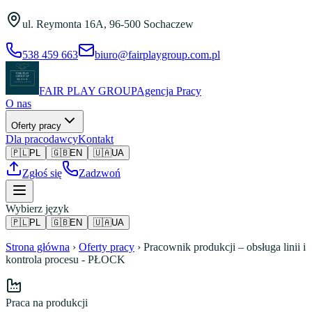
Przejdź do treści
ul. Reymonta 16A
,
96-500 Sochaczew
538 459 663
biuro@fairplaygroup.com.pl
FAIR PLAY GROUP
Agencja Pracy
O nas
Oferty pracy
Dla pracodawcy
Kontakt
🇵🇱
PL
🇬🇧
EN
🇺🇦
UA
Zgłoś się
Zadzwoń
Wybierz język
🇵🇱
PL
🇬🇧
EN
🇺🇦
UA
Strona główna
›
Oferty pracy
›
Pracownik produkcji – obsługa linii i
kontrola procesu - PŁOCK
Praca na produkcji