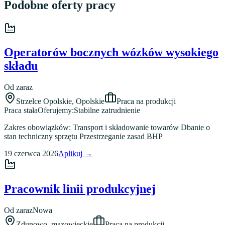
Podobne oferty pracy
Operatorów bocznych wózków wysokiego
składu
Od zaraz
Strzelce Opolskie
,
Opolskie
Praca na produkcji
Praca stała
Oferujemy:
Stabilne zatrudnienie
Zakres obowiązków: Transport i składowanie towarów Dbanie o
stan techniczny sprzętu Przestrzeganie zasad BHP
19 czerwca 2026
Aplikuj →
Pracownik linii produkcyjnej
Od zaraz
Nowa
Zdunowo
,
mazowieckie
Praca na produkcji