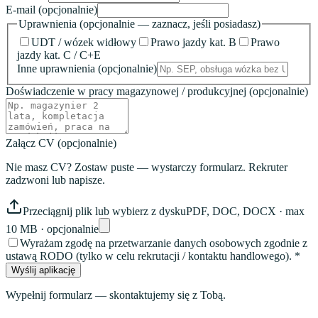
E-mail
(opcjonalnie)
Uprawnienia
(opcjonalnie — zaznacz, jeśli posiadasz)
UDT / wózek widłowy
Prawo jazdy kat. B
Prawo
jazdy kat. C / C+E
Inne uprawnienia
(opcjonalnie)
Doświadczenie w pracy magazynowej / produkcyjnej
(opcjonalnie)
Załącz CV
(opcjonalnie)
Nie masz CV? Zostaw puste — wystarczy formularz. Rekruter
zadzwoni lub napisze.
Przeciągnij plik lub wybierz z dysku
PDF, DOC, DOCX · max
10 MB · opcjonalnie
Wyrażam zgodę na przetwarzanie danych osobowych zgodnie z
ustawą RODO (tylko w celu rekrutacji / kontaktu handlowego). *
Wyślij aplikację
Wypełnij formularz — skontaktujemy się z Tobą.