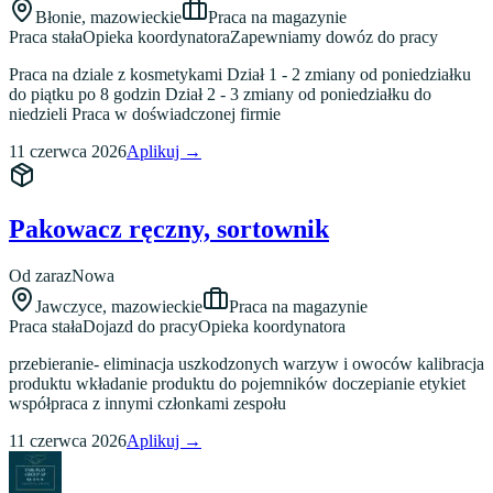
Błonie
,
mazowieckie
Praca na magazynie
Praca stała
Opieka koordynatora
Zapewniamy dowóz do pracy
Praca na dziale z kosmetykami Dział 1 - 2 zmiany od poniedziałku
do piątku po 8 godzin Dział 2 - 3 zmiany od poniedziałku do
niedzieli Praca w doświadczonej firmie
11 czerwca 2026
Aplikuj →
Pakowacz ręczny, sortownik
Od zaraz
Nowa
Jawczyce
,
mazowieckie
Praca na magazynie
Praca stała
Dojazd do pracy
Opieka koordynatora
przebieranie- eliminacja uszkodzonych warzyw i owoców kalibracja
produktu wkładanie produktu do pojemników doczepianie etykiet
współpraca z innymi członkami zespołu
11 czerwca 2026
Aplikuj →