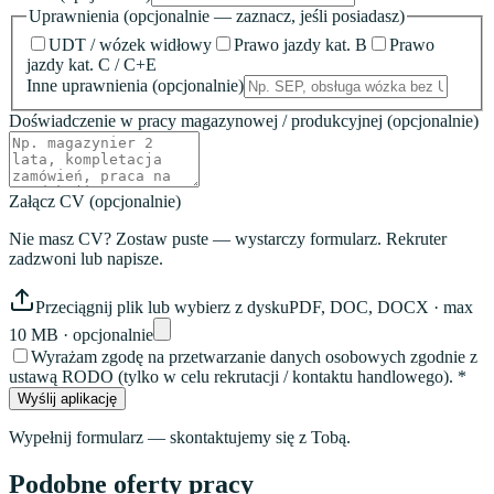
Uprawnienia
(opcjonalnie — zaznacz, jeśli posiadasz)
UDT / wózek widłowy
Prawo jazdy kat. B
Prawo
jazdy kat. C / C+E
Inne uprawnienia
(opcjonalnie)
Doświadczenie w pracy magazynowej / produkcyjnej
(opcjonalnie)
Załącz CV
(opcjonalnie)
Nie masz CV? Zostaw puste — wystarczy formularz. Rekruter
zadzwoni lub napisze.
Przeciągnij plik lub wybierz z dysku
PDF, DOC, DOCX · max
10 MB · opcjonalnie
Wyrażam zgodę na przetwarzanie danych osobowych zgodnie z
ustawą RODO (tylko w celu rekrutacji / kontaktu handlowego). *
Wyślij aplikację
Wypełnij formularz — skontaktujemy się z Tobą.
Podobne oferty pracy