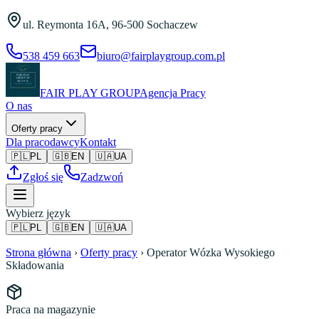
Przejdź do treści
ul. Reymonta 16A
,
96-500 Sochaczew
538 459 663
biuro@fairplaygroup.com.pl
FAIR PLAY GROUP
Agencja Pracy
O nas
Oferty pracy
Dla pracodawcy
Kontakt
🇵🇱
PL
🇬🇧
EN
🇺🇦
UA
Zgłoś się
Zadzwoń
Wybierz język
🇵🇱
PL
🇬🇧
EN
🇺🇦
UA
Strona główna
›
Oferty pracy
›
Operator Wózka Wysokiego
Składowania
Praca na magazynie