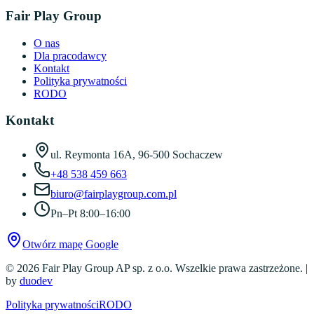
Fair Play Group
O nas
Dla pracodawcy
Kontakt
Polityka prywatności
RODO
Kontakt
ul. Reymonta 16A
,
96-500 Sochaczew
+48 538 459 663
biuro@fairplaygroup.com.pl
Pn–Pt 8:00–16:00
Otwórz mapę Google
©
2026
Fair Play Group AP sp. z o.o.
Wszelkie prawa zastrzeżone.
|
by
duodev
Polityka prywatności
RODO