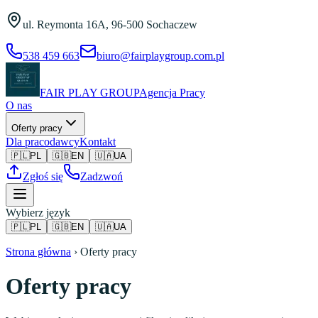
Przejdź do treści
ul. Reymonta 16A
,
96-500 Sochaczew
538 459 663
biuro@fairplaygroup.com.pl
FAIR PLAY GROUP
Agencja Pracy
O nas
Oferty pracy
Dla pracodawcy
Kontakt
🇵🇱
PL
🇬🇧
EN
🇺🇦
UA
Zgłoś się
Zadzwoń
Wybierz język
🇵🇱
PL
🇬🇧
EN
🇺🇦
UA
Strona główna
›
Oferty pracy
Oferty pracy